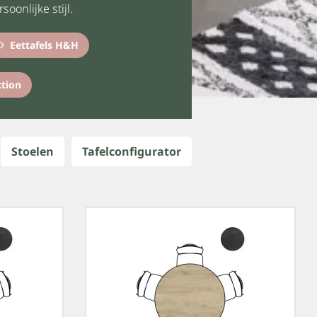
oonlijke stijl.
Eettafels H&H
ction
Stoelen
Tafelconfigurator