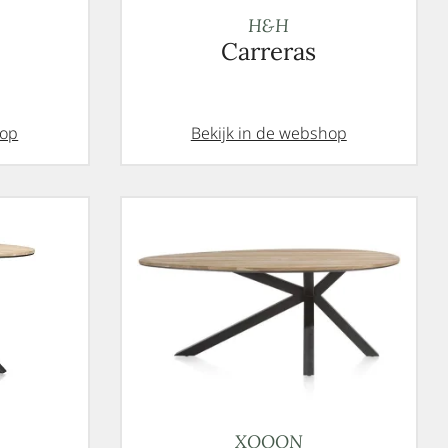
H&H
Carreras
hop
Bekijk in de webshop
XOOON