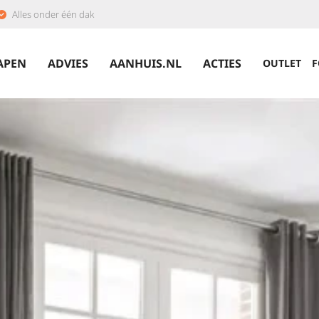
Alles onder één dak
APEN
ADVIES
AANHUIS.NL
ACTIES
OUTLET
F