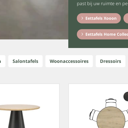
past bij uw ruimte en pers
Eettafels Xooon
Eettafels Home Colle
n
Salontafels
Woonaccessoires
Dressoirs