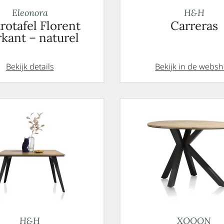
Eleonora
H&H
trotafel Florent
Carreras
rkant – naturel
Bekijk details
Bekijk in de webs
H&H
XOOON