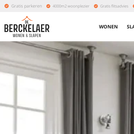
Gratis parkeren
4000m2 woonplezier
Gratis flitsadvies
WONEN
SL