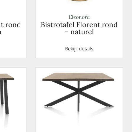
Eleonora
nt rond
Bistrotafel Florent rond
n
– naturel
Bekijk details