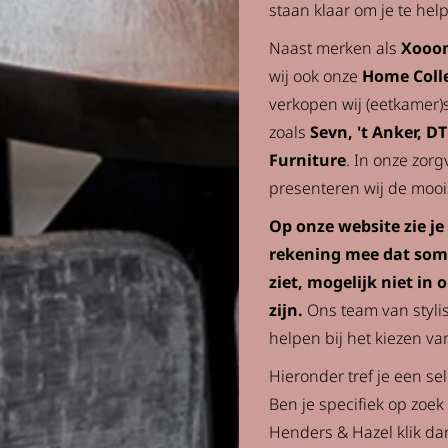
staan klaar om je te hel
Naast merken als
Xooo
wij ook onze
Home Coll
verkopen wij (eetkamer
zoals
Sevn, 't Anker, D
Furniture
. In onze zo
presenteren wij de moois
Op onze website zie je
rekening mee dat somm
ziet, mogelijk niet i
zijn.
Ons team van stylist
helpen bij het kiezen va
Hieronder tref je een se
Ben je specifiek op zoek
Henders & Hazel klik da