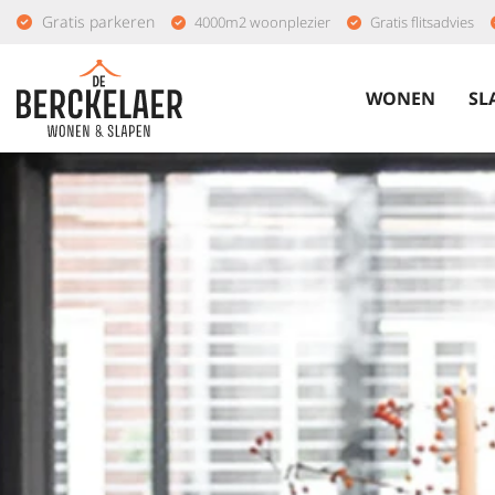
Gratis parkeren
4000m2 woonplezier
Gratis flitsadvies
WONEN
SL