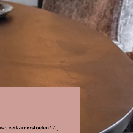
euwe
eetkamerstoelen
? Wij