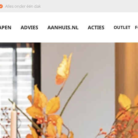
Alles onder één dak
APEN
ADVIES
AANHUIS.NL
ACTIES
OUTLET
F