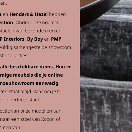
pen.
n
en
Henders & Hazel
hebben
ection
. Onder deze noemer
)stoelen van bekende merken
TP Interiors, By Boy
en
PMP
rgvuldig samengestelde showroom
te collecties.
 alle beschikbare items. Hou er
ige meubels die je online
n onze showroom aanwezig
en staat altijd klaar om je te
n de perfecte stoel.
lectie van onze modellen aan.
 naar een stoel van Xooon of
n een van