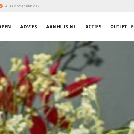
Alles onder één dak
APEN
ADVIES
AANHUIS.NL
ACTIES
OUTLET
F