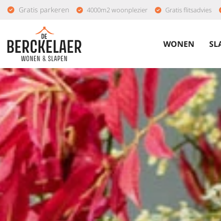
Gratis parkeren
4000m2 woonplezier
Gratis flitsadvies
WONEN
SL