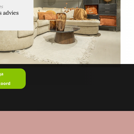
es
s advies
ga
koord