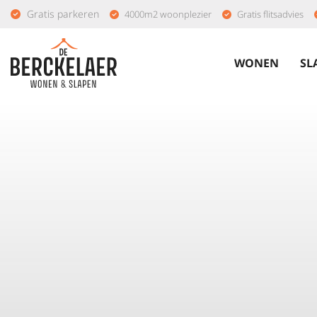
Gratis parkeren
4000m2 woonplezier
Gratis flitsadvies
WONEN
SL