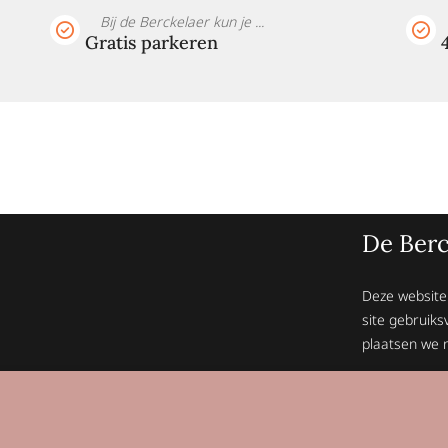
Bij de Berckelaer kun je ...
Gratis parkeren
De Berc
Deze website
site gebruiks
plaatsen we n