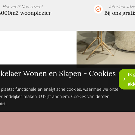
Hoeveel? Nou zoveel ....
Interieuradvi
4000m2 woonplezier
Bij ons grati
kelaer Wonen en Slapen - Cookies
Ik 
ak
 plaatst functionele en analytische cookies, waarmee we onze
vriendelijker maken. U blijft anoniem. Cookies van derden
iet.