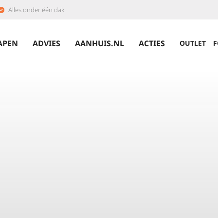
Alles onder één dak
APEN
ADVIES
AANHUIS.NL
ACTIES
OUTLET
F