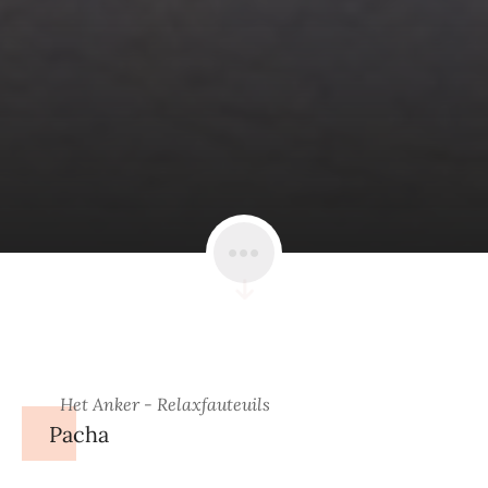
Het Anker - Relaxfauteuils
Pacha