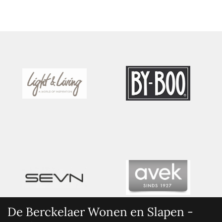
De Berckelaer Wonen en Slapen -