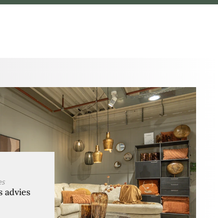
es
s advies