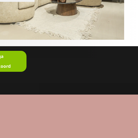
ga
koord
en?
u in