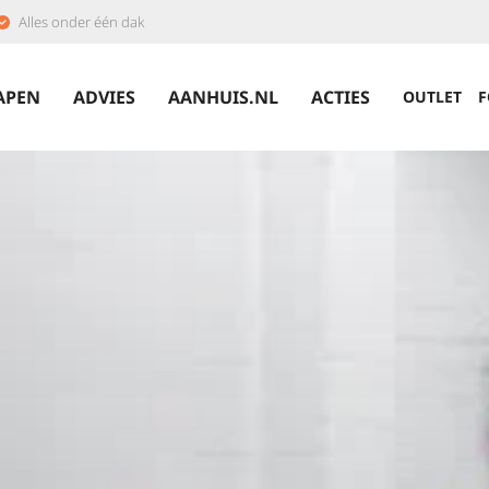
Alles onder één dak
APEN
ADVIES
AANHUIS.NL
ACTIES
OUTLET
F