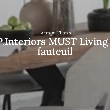
Lounge Chairs
.Interiors MUST Living
fauteuil