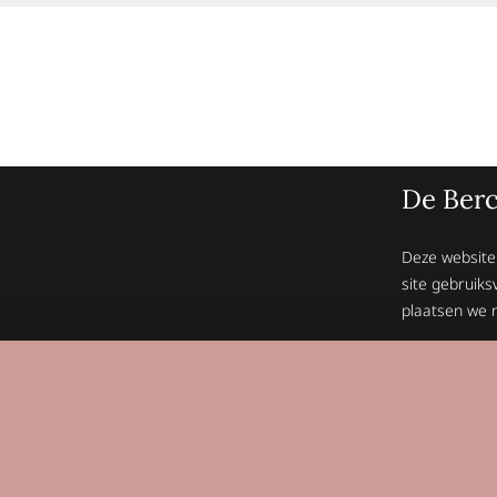
De Berc
Deze website
site gebruiks
plaatsen we n