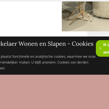
kelaer Wonen en Slapen - Cookies
Ik 
ak
 plaatst functionele en analytische cookies, waarmee we onze
vriendelijker maken. U blijft anoniem. Cookies van derden
iet.
Op de hoogte blijv
Schrijft je dan n