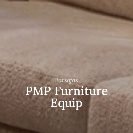
Barsofas
PMP Furniture
Equip