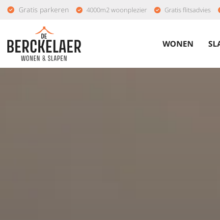
Gratis parkeren
4000m2 woonplezier
Gratis flitsadvies
WONEN
SL