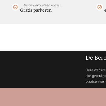
Bij de Berckelaer kun je ...
Gratis parkeren
De Berc
Deze website
site gebruiks
plaatsen we n