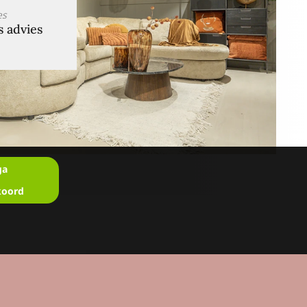
es
s advies
ga
koord