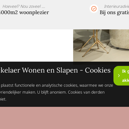
Hoeveel? Nou zoveel ....
Interieuradvi
4000m2 woonplezier
Bij ons grati
kelaer Wonen en Slapen - Cookies
Ik 
ak
 plaatst functionele en analytische cookies, waarmee we onze
vriendelijker maken. U blijft anoniem. Cookies van derden
iet.