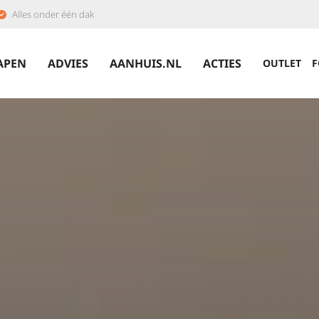
Alles onder één dak
APEN
ADVIES
AANHUIS.NL
ACTIES
OUTLET
F