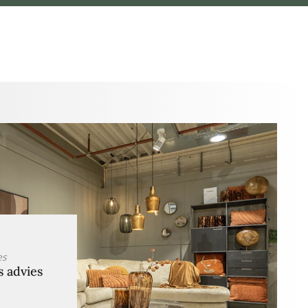
es
s advies