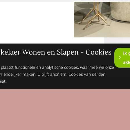
kelaer Wonen en Slapen - Cookies
Ik 
ak
 plaatst functionele en analytische cookies, waarmee we onze
vriendelijker maken. U blijft anoniem. Cookies van derden
iet.
Op de hoogte blijv
Schrijft je dan n