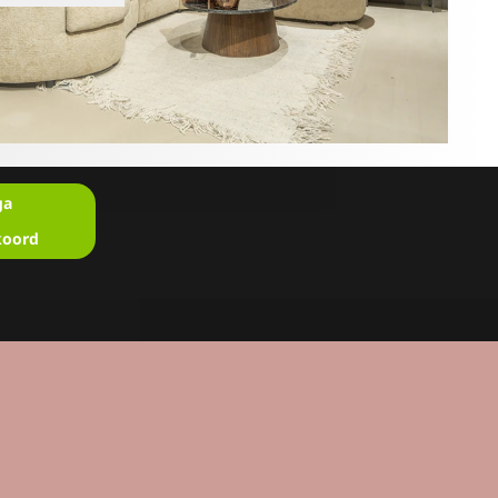
ga
koord
en?
u in