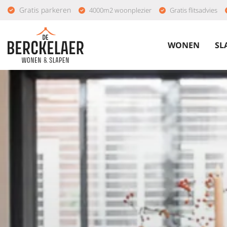
Gratis parkeren
4000m2 woonplezier
Gratis flitsadvies
WONEN
SL