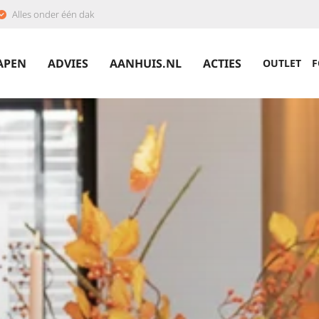
Alles onder één dak
APEN
ADVIES
AANHUIS.NL
ACTIES
OUTLET
F