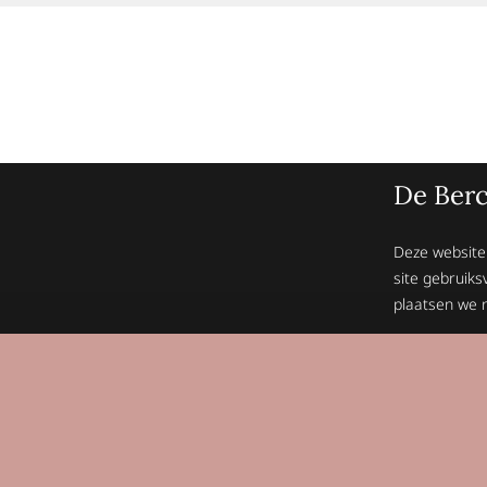
De Berc
Deze website
site gebruiks
plaatsen we n