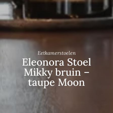
Eetkamerstoelen
Eleonora Stoel
Mikky bruin –
taupe Moon