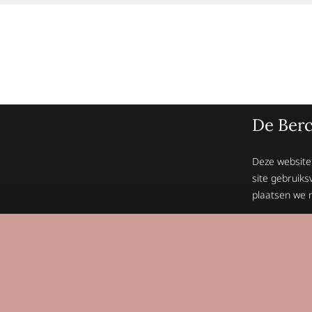
De Berc
Deze website
site gebruiks
plaatsen we n