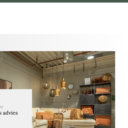
es
s advies