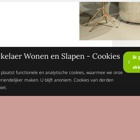
kelaer Wonen en Slapen - Cookies
Ik 
ak
 plaatst functionele en analytische cookies, waarmee we onze
vriendelijker maken. U blijft anoniem. Cookies van derden
iet.
Op de hoogte blijv
Schrijft je dan n