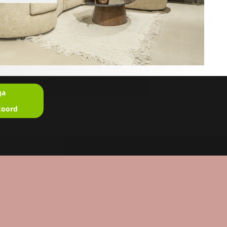
ga
koord
en?
u in