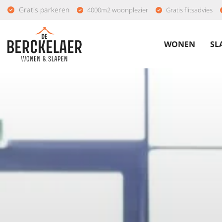
Gratis parkeren
4000m2 woonplezier
Gratis flitsadvies
WONEN
SL