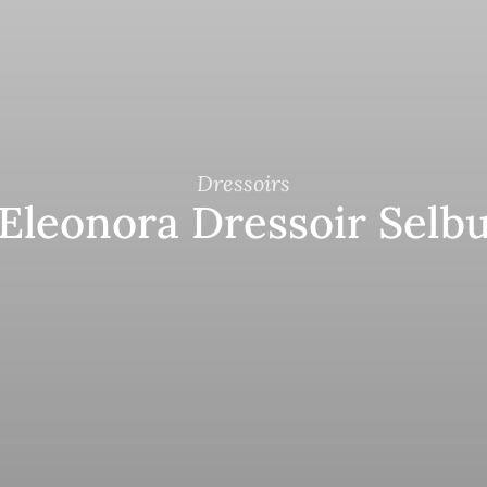
Dressoirs
Eleonora Dressoir Selb