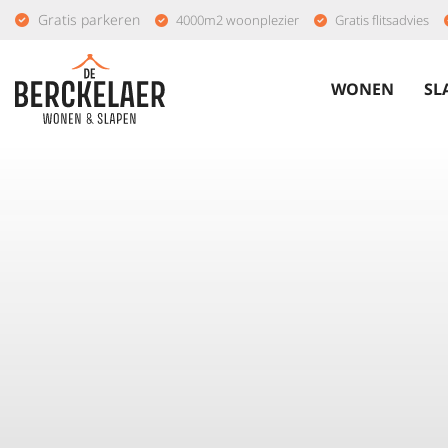
Gratis parkeren
4000m2 woonplezier
Gratis flitsadvies
WONEN
SL