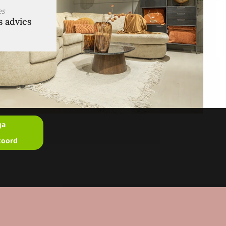
es
s advies
ga
koord