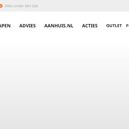
Alles onder één dak
APEN
ADVIES
AANHUIS.NL
ACTIES
OUTLET
F