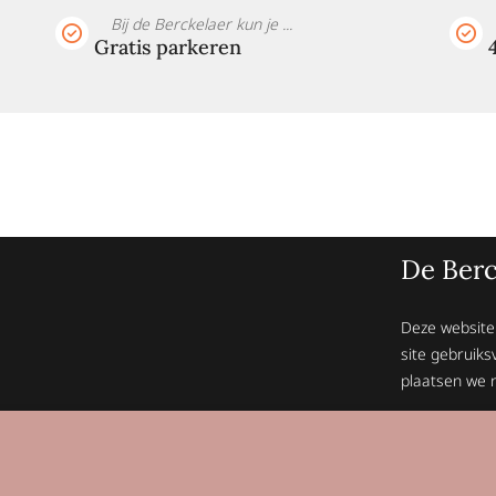
Bij de Berckelaer kun je ...
Gratis parkeren
De Berc
Deze website
site gebruiks
plaatsen we n