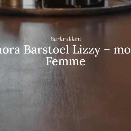
Barkrukken
ora Barstoel Lizzy – m
Femme