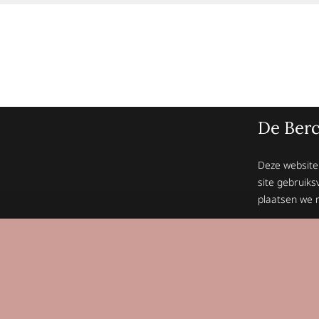
De Berc
Deze website
site gebruiks
plaatsen we n