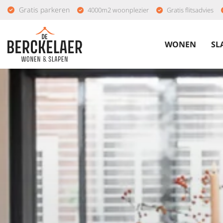
Gratis parkeren
4000m2 woonplezier
Gratis flitsadvies
WONEN
SL