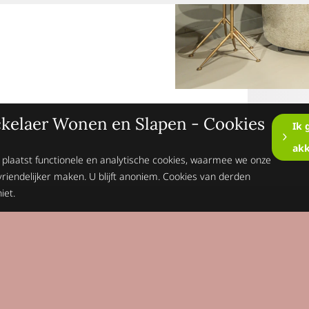
kelaer Wonen en Slapen - Cookies
Ik 
ak
 plaatst functionele en analytische cookies, waarmee we onze
vriendelijker maken. U blijft anoniem. Cookies van derden
iet.
Op de hoogte blijv
Schrijft je dan n