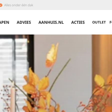
Alles onder één dak
APEN
ADVIES
AANHUIS.NL
ACTIES
OUTLET
F