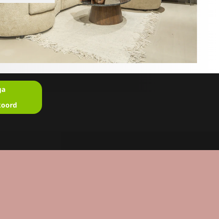
ga
koord
en?
u in