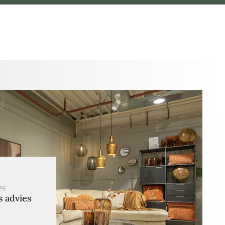
es
s advies