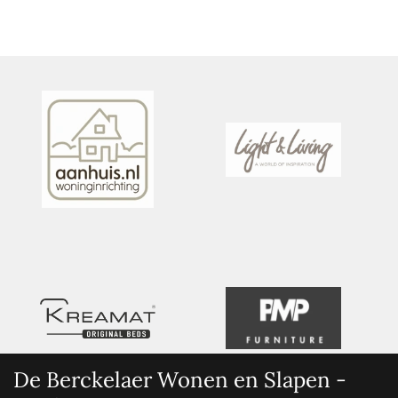
De Berckelaer Wonen en Slapen -