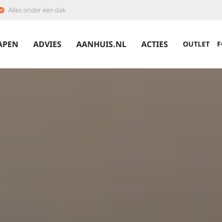
Alles onder één dak
APEN
ADVIES
AANHUIS.NL
ACTIES
OUTLET
F