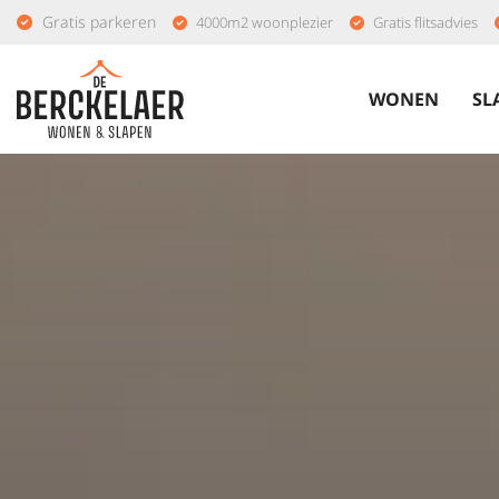
Gratis parkeren
4000m2 woonplezier
Gratis flitsadvies
WONEN
SL