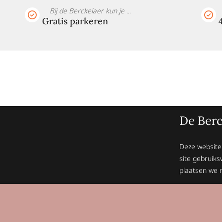
Bij de Berckelaer kun je ...
Gratis parkeren
De Berc
Deze website
site gebruiks
plaatsen we n