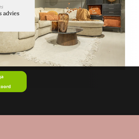
es
s advies
ga
koord