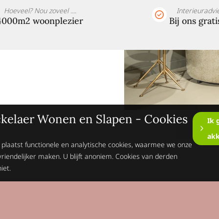
Hoeveel? Nou zoveel ....
Interieuradvi
4000m2 woonplezier
Bij ons grati
kelaer Wonen en Slapen - Cookies
Ik 
ak
 plaatst functionele en analytische cookies, waarmee we onze
vriendelijker maken. U blijft anoniem. Cookies van derden
iet.