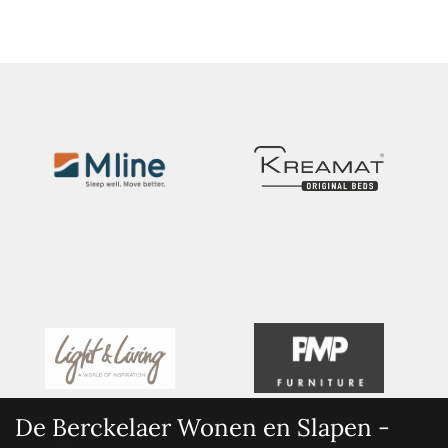
De Berckelaer Wonen en Slapen -