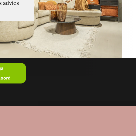
s advies
ga
koord
en?