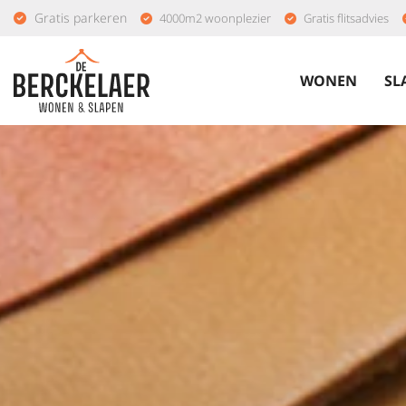
Gratis parkeren
4000m2 woonplezier
Gratis flitsadvies
WONEN
SL