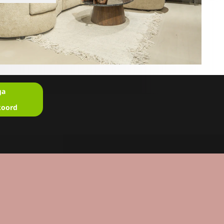
ga
koord
en?
u in