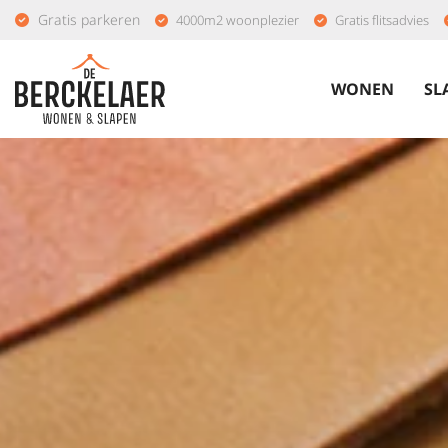
Gratis parkeren
4000m2 woonplezier
Gratis flitsadvies
WONEN
SL