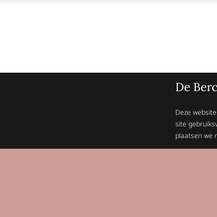
De Berc
Deze website
site gebruiks
plaatsen we n