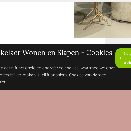
kelaer Wonen en Slapen - Cookies
Ik 
ak
 plaatst functionele en analytische cookies, waarmee we onze
vriendelijker maken. U blijft anoniem. Cookies van derden
iet.
Op de hoogte blijv
Schrijft je dan n