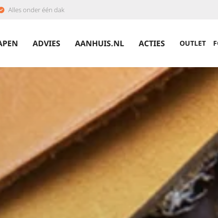
Alles onder één dak
APEN
ADVIES
AANHUIS.NL
ACTIES
OUTLET
F