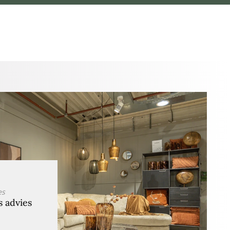
es
s advies