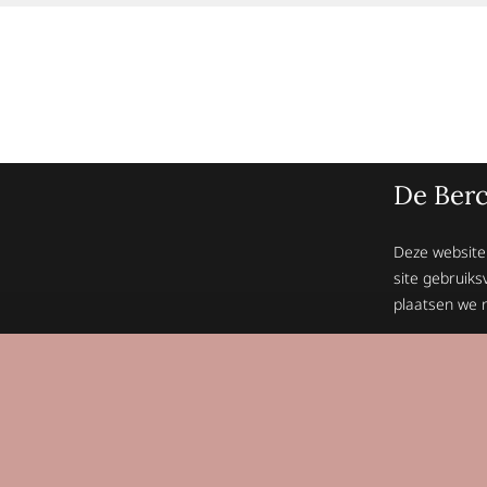
De Berc
Deze website
site gebruiks
plaatsen we n