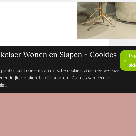
kelaer Wonen en Slapen - Cookies
Ik 
ak
 plaatst functionele en analytische cookies, waarmee we onze
vriendelijker maken. U blijft anoniem. Cookies van derden
iet.
Op de hoogte blijv
Schrijft je dan n