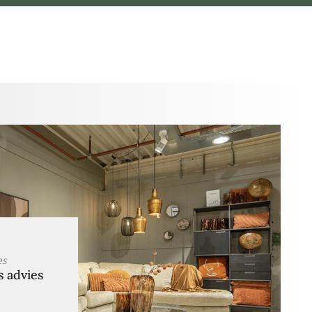
es
s advies