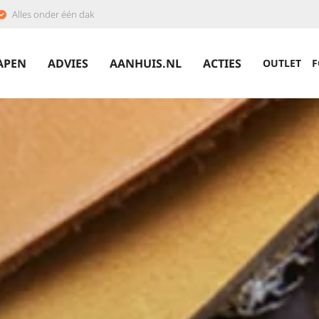
Alles onder één dak
APEN
ADVIES
AANHUIS.NL
ACTIES
OUTLET
F