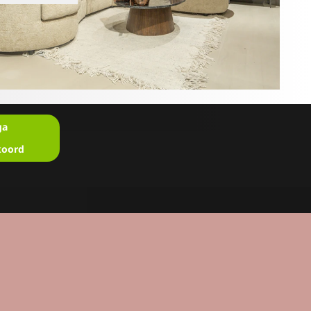
ga
koord
en?
u in