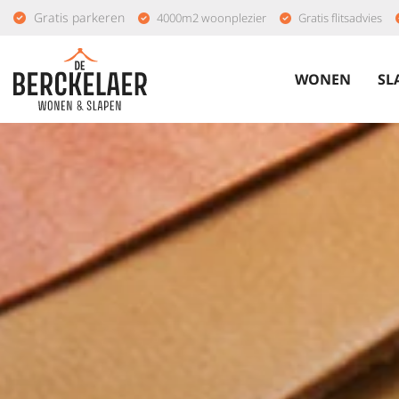
Gratis parkeren
4000m2 woonplezier
Gratis flitsadvies
WONEN
SL