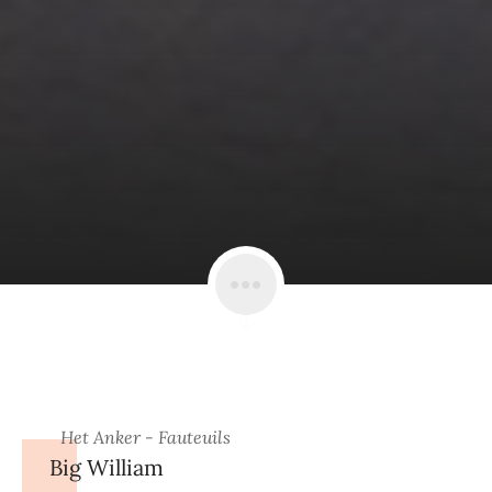
Het Anker - Fauteuils
Big William