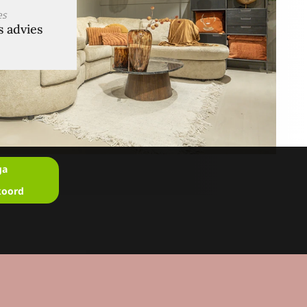
es
s advies
ga
koord