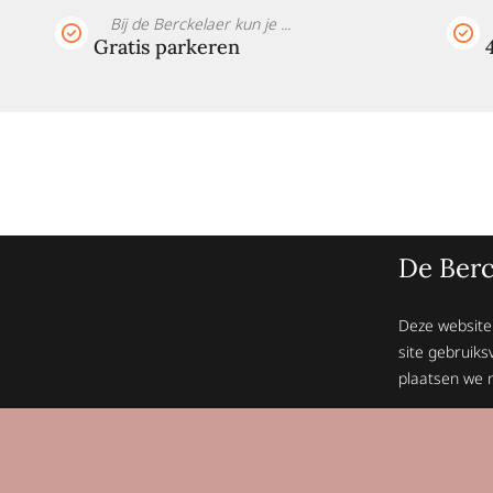
Bij de Berckelaer kun je ...
Gratis parkeren
De Berc
Deze website
site gebruiks
plaatsen we n