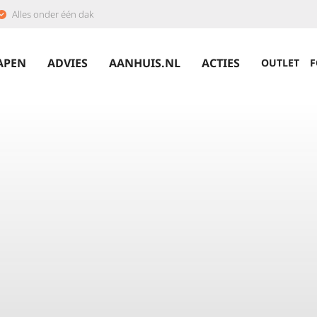
Alles onder één dak
APEN
ADVIES
AANHUIS.NL
ACTIES
OUTLET
F