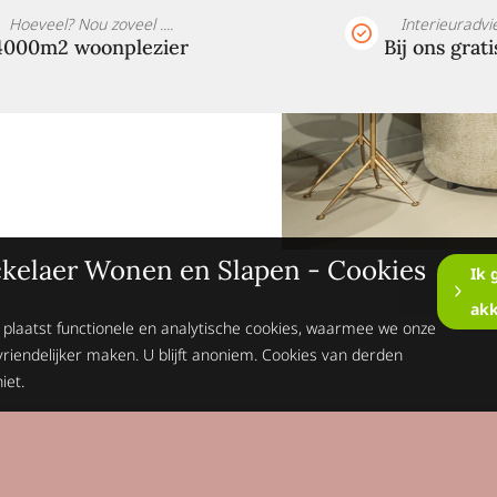
Hoeveel? Nou zoveel ....
Interieuradvi
4000m2 woonplezier
Bij ons grati
kelaer Wonen en Slapen - Cookies
Ik 
ak
 plaatst functionele en analytische cookies, waarmee we onze
vriendelijker maken. U blijft anoniem. Cookies van derden
iet.