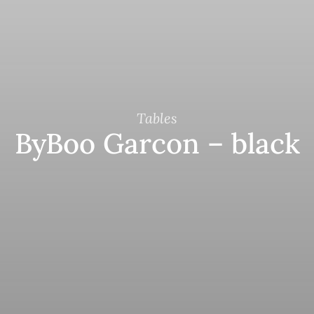
Tables
ByBoo Garcon – black