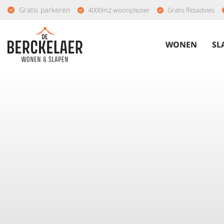
Gratis parkeren
4000m2 woonplezier
Gratis flitsadvies
WONEN
SL