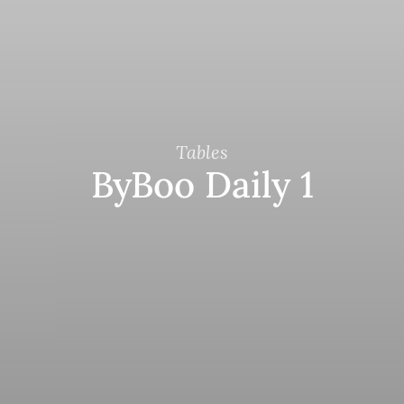
Tables
ByBoo Daily 1