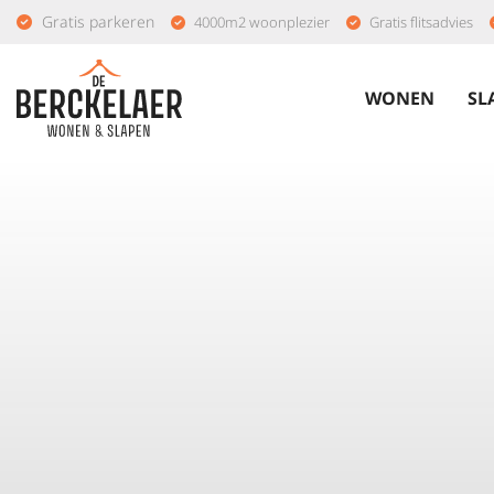
Gratis parkeren
4000m2 woonplezier
Gratis flitsadvies
WONEN
SL