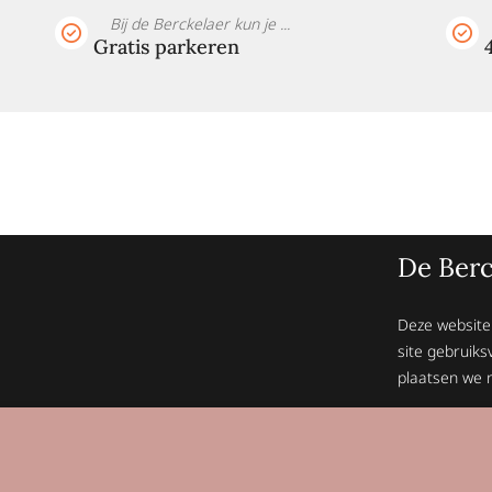
Bij de Berckelaer kun je ...
Gratis parkeren
De Berc
Deze website
site gebruiks
plaatsen we n