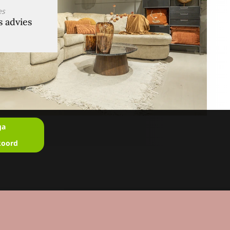
es
s advies
ga
koord