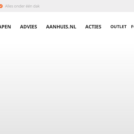
Alles onder één dak
APEN
ADVIES
AANHUIS.NL
ACTIES
OUTLET
F