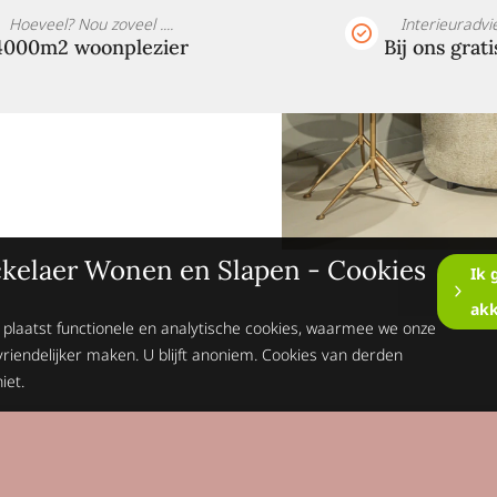
Hoeveel? Nou zoveel ....
Interieuradvi
4000m2 woonplezier
Bij ons grati
kelaer Wonen en Slapen - Cookies
Ik 
ak
 plaatst functionele en analytische cookies, waarmee we onze
vriendelijker maken. U blijft anoniem. Cookies van derden
iet.