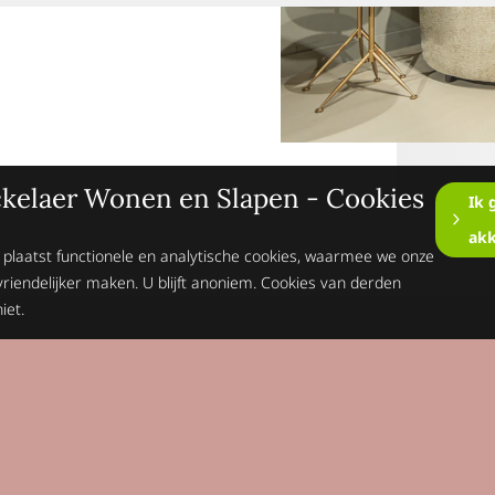
kelaer Wonen en Slapen - Cookies
Ik 
ak
 plaatst functionele en analytische cookies, waarmee we onze
vriendelijker maken. U blijft anoniem. Cookies van derden
iet.
Op de hoogte blijv
Schrijft je dan n