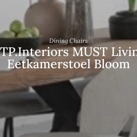
Dining Chairs
TP.Interiors MUST Livi
Eetkamerstoel Bloom