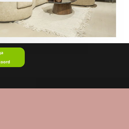
ga
koord
en?
u in