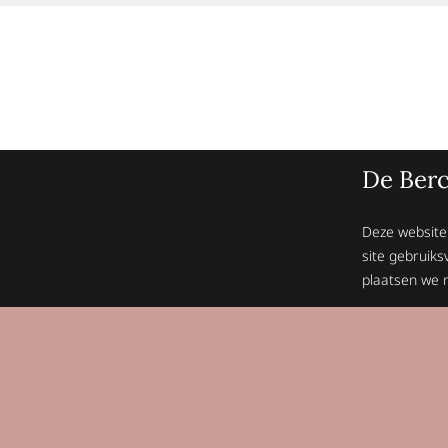
De Berc
Deze website
site gebruiks
plaatsen we n