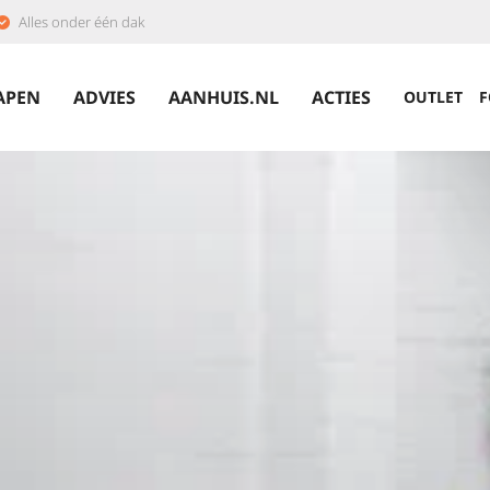
Alles onder één dak
APEN
ADVIES
AANHUIS.NL
ACTIES
OUTLET
F