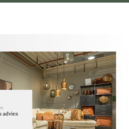
es
s advies