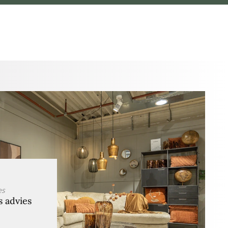
es
s advies