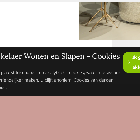
kelaer Wonen en Slapen - Cookies
Ik 
ak
 plaatst functionele en analytische cookies, waarmee we onze
vriendelijker maken. U blijft anoniem. Cookies van derden
iet.
Op de hoogte blijv
Schrijft je dan n