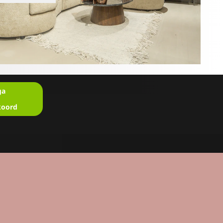
ga
koord
en?
u in