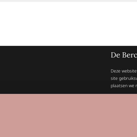
De Berc
Deze website
site gebruiks
plaatsen we n