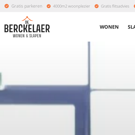
Gratis parkeren
4000m2 woonplezier
Gratis flitsadvies
WONEN
SL