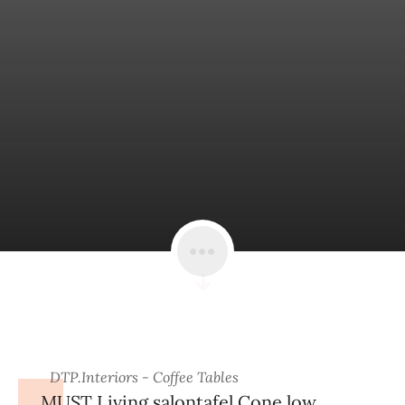
DTP.Interiors - Coffee Tables
MUST Living salontafel Cone low