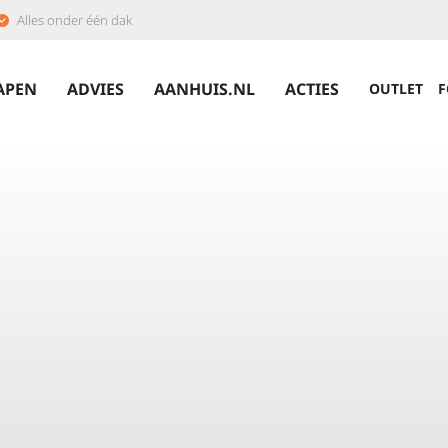
Alles onder één dak
APEN
ADVIES
AANHUIS.NL
ACTIES
OUTLET
F