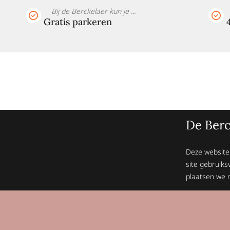
Bij de Berckelaer kun je ...
Gratis parkeren
De Berc
Deze website
site gebruiks
plaatsen we n