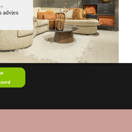
es
s advies
ga
koord