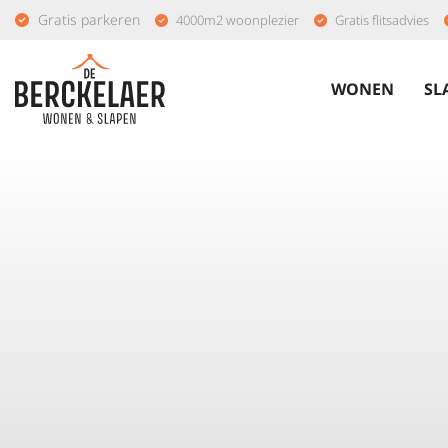
Gratis parkeren
4000m2 woonplezier
Gratis flitsadvies
WONEN
SL