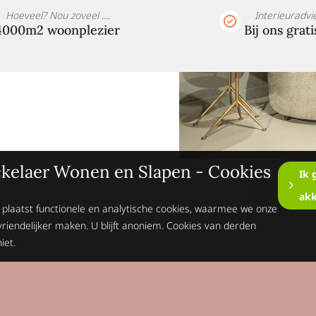
Hoeveel? Nou zoveel ....
Interieuradvi
4000m2 woonplezier
Bij ons grati
kelaer Wonen en Slapen - Cookies
Ik 
ak
 plaatst functionele en analytische cookies, waarmee we onze
vriendelijker maken. U blijft anoniem. Cookies van derden
iet.