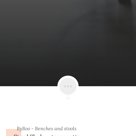
ByBoo - Benches and stools