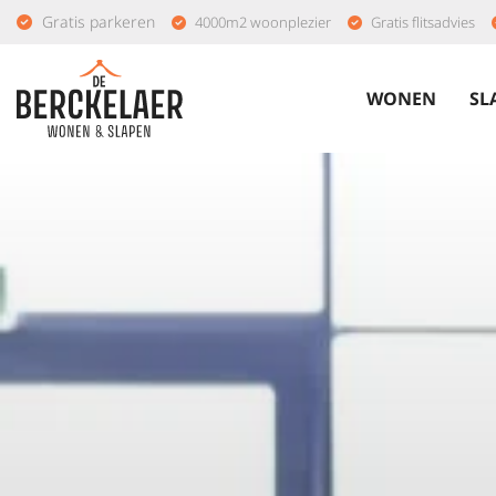
Gratis parkeren
4000m2 woonplezier
Gratis flitsadvies
WONEN
SL