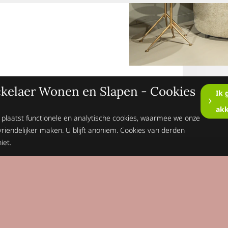
kelaer Wonen en Slapen - Cookies
Ik 
ak
 plaatst functionele en analytische cookies, waarmee we onze
vriendelijker maken. U blijft anoniem. Cookies van derden
iet.
Op de hoogte blijv
Schrijft je dan n