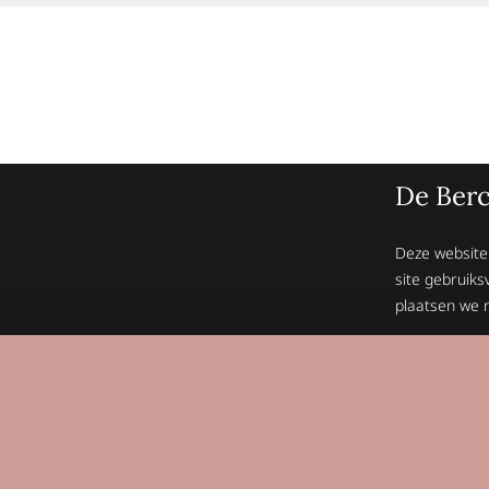
De Berc
Deze website
site gebruiks
plaatsen we n