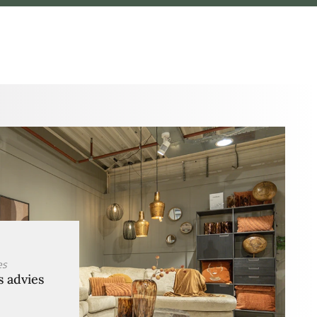
es
s advies