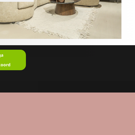
ga
koord
en?
u in