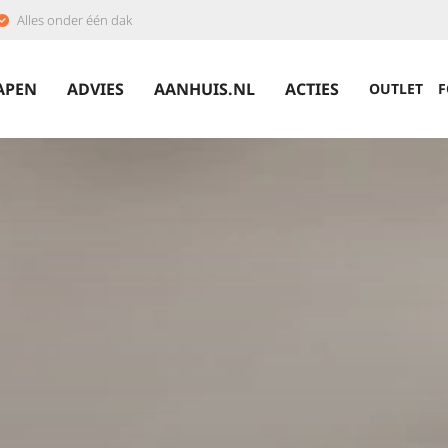
Alles onder één dak
APEN
ADVIES
AANHUIS.NL
ACTIES
OUTLET
F