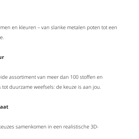
ormen en kleuren – van slanke metalen poten tot een
e.
ur
eide assortiment van meer dan 100 stoffen en
s tot duurzame weefsels: de keuze is aan jou.
taat
 keuzes samenkomen in een realistische 3D-