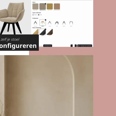
zelf je stoel
onfigureren