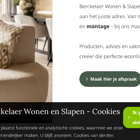
Berckelaer Wonen & Slape
aan het juiste adres. Van
en
montage
– bij ons maa
Producten, advies en vakm
creëer die perfecte woon
Maak hier je afspraak
kelaer Wonen en Slapen - Cookies
Ik 
ak
 plaatst functionele en analytische cookies, waarmee we onze
vriendelijker maken. U blijft anoniem. Cookies van derden