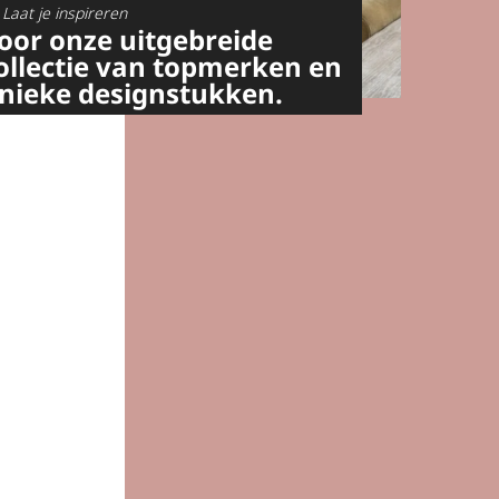
Laat je inspireren
oor onze uitgebreide
ollectie van topmerken en
nieke designstukken.