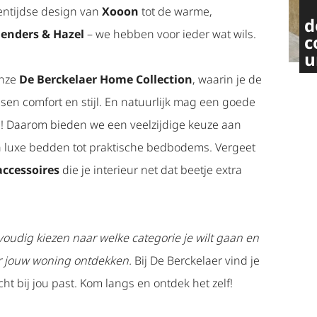
entijdse design van
Xooon
tot de warme,
d
enders & Hazel
– we hebben voor ieder wat wils.
c
u
onze
De Berckelaer Home Collection
, waarin je de
ssen comfort en stijl. En natuurlijk mag een goede
n! Daarom bieden we een veelzijdige keuze aan
n luxe bedden tot praktische bedbodems. Vergeet
accessoires
die je interieur net dat beetje extra
oudig kiezen naar welke categorie je wilt gaan en
or jouw woning ontdekken.
Bij De Berckelaer vind je
cht bij jou past. Kom langs en ontdek het zelf!